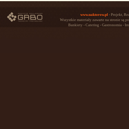
www.uaktorow.pl
- Projekt, Re
Wszystkie materiały zawarte na stronie są 
Bankiety - Catering - Gastronomia - Im